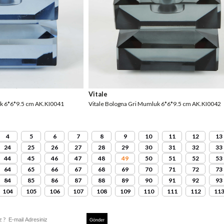
Vitale
k 6*6*9.5 cm AK.KI0041
Vitale Bologna Gri Mumluk 6*6*9.5 cm AK.KI0042
4
5
6
7
8
9
10
11
12
13
24
25
26
27
28
29
30
31
32
33
44
45
46
47
48
49
50
51
52
53
64
65
66
67
68
69
70
71
72
73
84
85
86
87
88
89
90
91
92
93
104
105
106
107
108
109
110
111
112
11
z ?