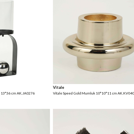
Vitale
k 13*36 cm AK.JA0276
Vitale Speed Gold Mumluk 10*10*11 cm AK.KV04