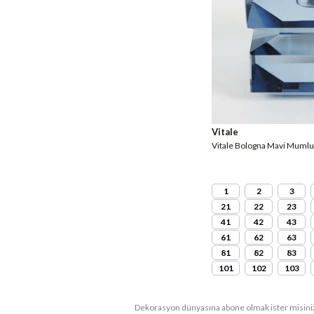
Vitale
Vitale Bologna Mavi Mumlu
1
2
3
21
22
23
41
42
43
61
62
63
81
82
83
101
102
103
Dekorasyon dünyasına abone olmak ister misini