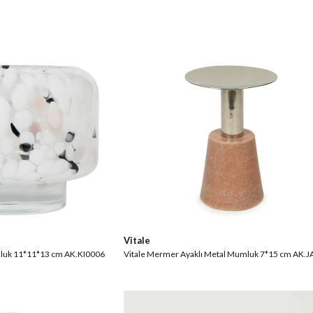
Vitale
mluk 11*11*13 cm AK.KI0006
Vitale Mermer Ayaklı Metal Mumluk 7*15 cm AK.