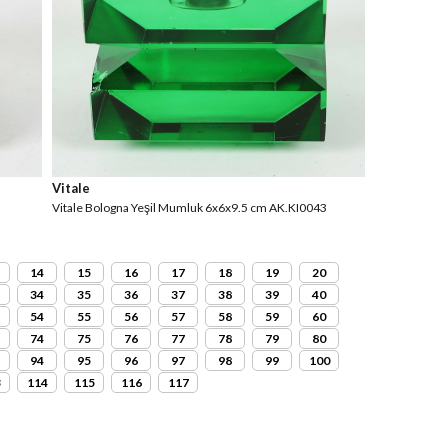
Vitale
Vitale Bologna Yeşil Mumluk 6x6x9.5 cm AK.KI0043
14
15
16
17
18
19
20
34
35
36
37
38
39
40
54
55
56
57
58
59
60
74
75
76
77
78
79
80
94
95
96
97
98
99
100
3
114
115
116
117