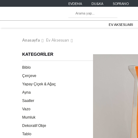
EVDEMA
DU&KA
SOPRANO
EV AKSESUARI
Anasayfa
Ev Aksesuarı
KATEGORİLER
Biblo
Çerçeve
Yapay Çiçek & Ağaç
Ayna
Saatler
Vazo
Mumluk
Dekoratif Obje
Tablo