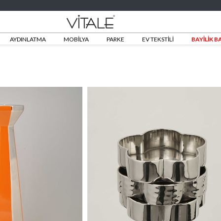
AYDINLATMA
MOBİLYA
PARKE
EV TEKSTİLİ
BAYİLİK 