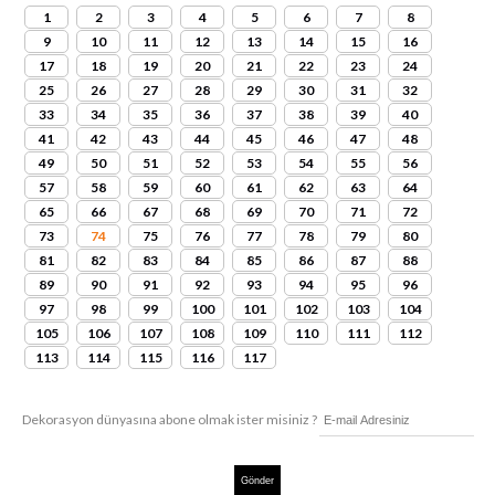
1
2
3
4
5
6
7
8
9
10
11
12
13
14
15
16
17
18
19
20
21
22
23
24
25
26
27
28
29
30
31
32
33
34
35
36
37
38
39
40
41
42
43
44
45
46
47
48
49
50
51
52
53
54
55
56
57
58
59
60
61
62
63
64
65
66
67
68
69
70
71
72
73
74
75
76
77
78
79
80
81
82
83
84
85
86
87
88
89
90
91
92
93
94
95
96
97
98
99
100
101
102
103
104
105
106
107
108
109
110
111
112
113
114
115
116
117
Dekorasyon dünyasına abone olmak ister misiniz ?