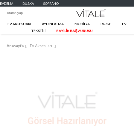
EVDEMA
DU&KA
SOPRANO
EV AKSESUARI
AYDINLATMA
MOBİLYA
PARKE
EV
TEKSTİLİ
BAYİLİK BAŞVURUSU
Anasayfa
Ev Aksesuarı