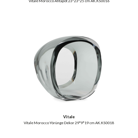
Vitale Morocco Ahtapot 23*23*25 cm AK.KS0016
Vitale
Vitale Morocco Yörünge Dekor 29*9*19 cm AK.KS0018