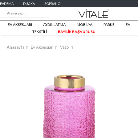
EVDEMA
DU&KA
SOPRANO
EV AKSESUARI
AYDINLATMA
MOBİLYA
PARKE
EV
TEKSTİLİ
BAYİLİK BAŞVURUSU
Anasayfa
Ev Aksesuarı
Vazo