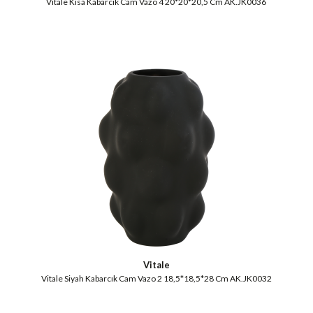
Vitale Kısa Kabarcık Cam Vazo 4 20*20*20,5 Cm AK.JK0036
Vitale
Vitale Siyah Kabarcık Cam Vazo 2 18,5*18,5*28 Cm AK.JK0032