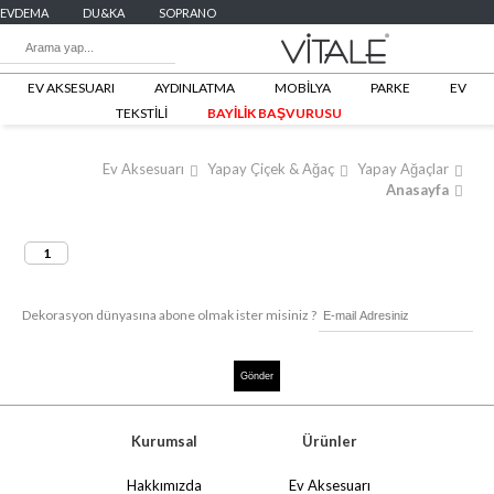
EVDEMA
DU&KA
SOPRANO
EV AKSESUARI
AYDINLATMA
MOBİLYA
PARKE
EV
TEKSTİLİ
BAYİLİK BAŞVURUSU
Ev Aksesuarı
Yapay Çiçek & Ağaç
Yapay Ağaçlar
Anasayfa
1
Dekorasyon dünyasına abone olmak ister misiniz ?
Kurumsal
Ürünler
Hakkımızda
Ev Aksesuarı