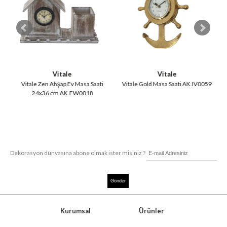
Vitale
Vitale
i
Vitale Zen Ahşap Ev Masa Saati
Vitale Gold Masa Saati AK.IV0059
V
24x36 cm AK.EW0018
Dekorasyon dünyasına abone olmak ister misiniz ?
Kurumsal
Ürünler