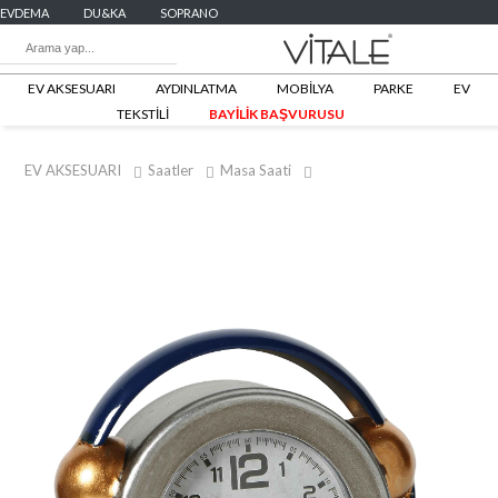
EVDEMA
DU&KA
SOPRANO
EV AKSESUARI
AYDINLATMA
MOBİLYA
PARKE
EV
TEKSTİLİ
BAYİLİK BAŞVURUSU
EV AKSESUARI
Saatler
Masa Saati