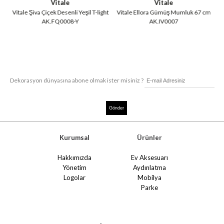
Vitale
Vitale
şe
Vitale Şiva Çiçek Desenli Yeşil T-light
Vitale Ellora Gümüş Mumluk 67 cm
AK.FQ0008-Y
AK.IV0007
Dekorasyon dünyasına abone olmak ister misiniz ?
Kurumsal
Ürünler
Hakkımızda
Ev Aksesuarı
Yönetim
Aydınlatma
Logolar
Mobilya
Parke