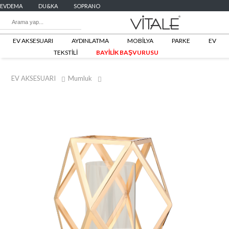
EVDEMA
DU&KA
SOPRANO
EV AKSESUARI
AYDINLATMA
MOBİLYA
PARKE
EV
TEKSTİLİ
BAYİLİK BAŞVURUSU
EV AKSESUARI
Mumluk