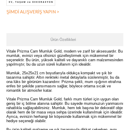
ŞİMDİ ALIŞVERİŞ YAPIN >
Ürün Özellikleri
Vitale Prizma Cam Mumluk Gold, modern ve zarif bir aksesuardır. Bu
mumluk, evinizi veya ofisinizi güzelleştirmek için mükemmel bir
seçenektir. Bu ürün, yüksek kaliteli ve dayanıklı cam malzemesinden
yapılmıştır, bu da uzun süreli kullanım için idealdir.
Mumluk, 25x25x21 cm boyutlarıyla oldukça kompakt ve şık bir
tasarıma sahiptir. Altın renkteki metal detaylarla süslenmiştir, bu da
ona lüks bir görünüm kazandırır. Prizma şekli, mum ışığının etrafına
enfes bir şekilde yansımasını sağlar, böylece ortama sıcak ve
romantik bir atmosfer katar.
Vitale Prizma Cam Mumluk Gold, farklı mum türleri için uygun olan
geniş bir iç bölme alanına sahiptir. Bu sayede mumunuzun yanmasını
rahatlıkla sağlayabilirsiniz. Mumluk, hem tek başına bir dekoratif obje
olarak hem de bir masa veya sehpa üzerinde kullanılmak için idealdir.
Ayrıca, evinizin herhangi bir köşesinde kullanmak için mükemmel bir
hediye seçeneği olabilir.
Bu ürün kaliteli malzeme ve şık tasarımıyla dikkat çekerken, aynı