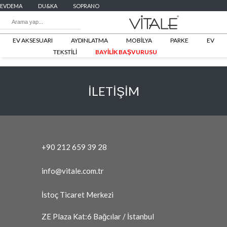
EVDEMA
DU&KA
SOPRANO
EV AKSESUARI
AYDINLATMA
MOBİLYA
PARKE
EV
TEKSTİLİ
BAYİLİK BAŞVURUSU
İLETİŞİM
+90 212 659 39 28
info@vitale.com.tr
İstoç Ticaret Merkezi
ZE Plaza Kat:6 Bağcılar / İstanbul