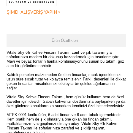
ŞİMDİ ALIŞVERİŞ YAPIN >
Ürün Özellikleri
Vitale Sky 6'lı Kahve Fincanı Takımı, zarif ve şık tasarımıyla
sofralarınıza modern bir dokunuş kazandırmak için tasarlanmıştır.
Mavi ve beyaz tonların harika kombinasyonunu sunan bu takım, göz
alıcı bir görünüme sahiptir.
Kaliteli porselen malzemeden üretilen fincanlar, sıcak içeceklerinizi
uzun süre sıcak tutar ve kolayca temizlenir. Farklı desenleri ile dikkat
çeken fincanlar, misafirlerinizi etkileyici bir şekilde ağırlamanızı
sağlar.
Vitale Sky Kahve Fincanı Takımı, hem günlük kullanım hem de özel
davetler için idealdir. Sabah kahvenizi dostlarınızla paylaşırken ya da
özel günlerde konuklarınıza sunarken kendinizi özel hissedeceksiniz.
MTFK.0091 kodlu ürün, 6 adet fincan ve 6 adet tabak içermektedir.
Hem pratik hem de şık olmasıyla öne çıkan bu fincan takımı,
mutfaklarınızın vazgeçilmezi olmaya aday. Vitale Sky 6'lı Kahve
Fincanı Takımı ile sofralarınıza zarafeti ve şıklığı taşıyın,
misafirlerinizi etkileyin.