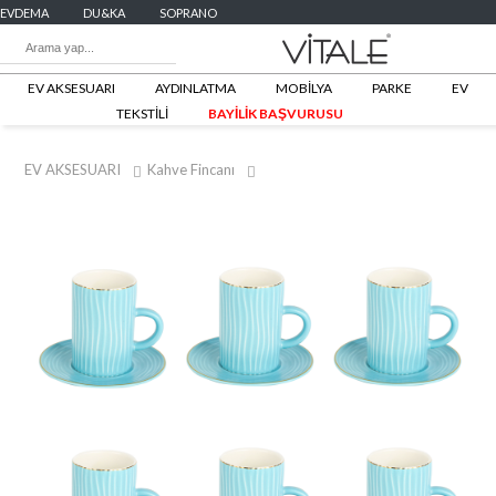
EVDEMA
DU&KA
SOPRANO
EV AKSESUARI
AYDINLATMA
MOBİLYA
PARKE
EV
TEKSTİLİ
BAYİLİK BAŞVURUSU
EV AKSESUARI
Kahve Fincanı