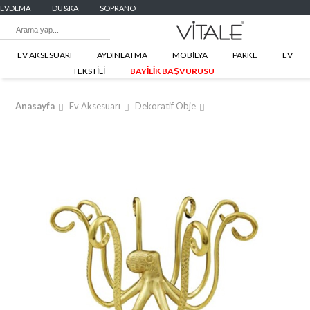
EVDEMA
DU&KA
SOPRANO
EV AKSESUARI
AYDINLATMA
MOBİLYA
PARKE
EV
TEKSTİLİ
BAYİLİK BAŞVURUSU
Anasayfa
Ev Aksesuarı
Dekoratif Obje