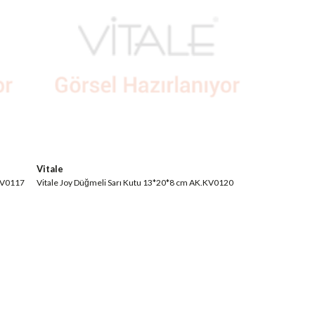
Vitale
.KV0117
Vitale Joy Düğmeli Sarı Kutu 13*20*8 cm AK.KV0120