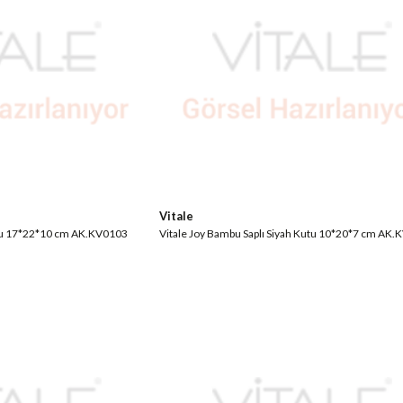
Vitale
utu 17*22*10 cm AK.KV0103
Vitale Joy Bambu Saplı Siyah Kutu 10*20*7 cm AK