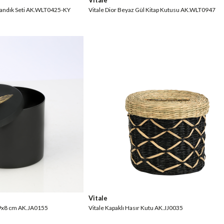
Vitale
 Sandık Seti AK.WLT0425-KY
Vitale Dior Beyaz Gül Kitap Kutusu AK.WLT0947
Vitale
u 9x8 cm AK.JA0155
Vitale Kapaklı Hasır Kutu AK.JJ0035