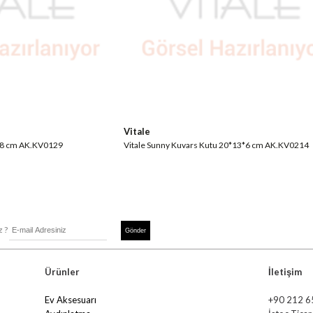
Vitale
13*8 cm AK.KV0129
Vitale Sunny Kuvars Kutu 20*13*6 cm AK.KV0214
z ?
Ürünler
İletişim
Ev Aksesuarı
+90 212 6