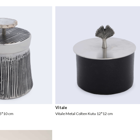
Vitale
,5*10 cm
Vitale Metal Colten Kutu 12*12 cm