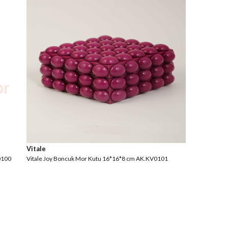
Vitale
0100
Vitale Joy Boncuk Mor Kutu 16*16*8 cm AK.KV0101