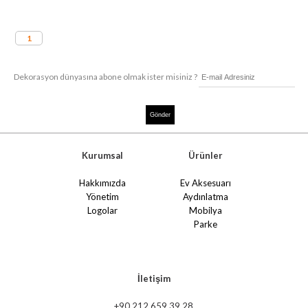
1
Dekorasyon dünyasına abone olmak ister misiniz ?
Kurumsal
Ürünler
Hakkımızda
Ev Aksesuarı
Yönetim
Aydınlatma
Logolar
Mobilya
Parke
İletişim
+90 212 659 39 28