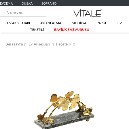
EVDEMA
DU&KA
SOPRANO
EV AKSESUARI
AYDINLATMA
MOBİLYA
PARKE
EV
TEKSTİLİ
BAYİLİK BAŞVURUSU
Anasayfa
Ev Aksesuarı
Peçetelik