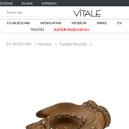
EVDEMA
DU&KA
SOPRANO
EV AKSESUARI
AYDINLATMA
MOBİLYA
PARKE
EV
TEKSTİLİ
BAYİLİK BAŞVURUSU
EV AKSESUARI
Mumluk
Tealight Mumluk