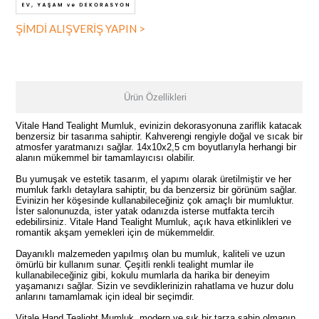
ŞİMDİ ALIŞVERİŞ YAPIN >
Ürün Özellikleri
Vitale Hand Tealight Mumluk, evinizin dekorasyonuna zariflik katacak
benzersiz bir tasarıma sahiptir. Kahverengi rengiyle doğal ve sıcak bir
atmosfer yaratmanızı sağlar. 14x10x2,5 cm boyutlarıyla herhangi bir
alanın mükemmel bir tamamlayıcısı olabilir.
Bu yumuşak ve estetik tasarım, el yapımı olarak üretilmiştir ve her
mumluk farklı detaylara sahiptir, bu da benzersiz bir görünüm sağlar.
Evinizin her köşesinde kullanabileceğiniz çok amaçlı bir mumluktur.
İster salonunuzda, ister yatak odanızda isterse mutfakta tercih
edebilirsiniz. Vitale Hand Tealight Mumluk, açık hava etkinlikleri ve
romantik akşam yemekleri için de mükemmeldir.
Dayanıklı malzemeden yapılmış olan bu mumluk, kaliteli ve uzun
ömürlü bir kullanım sunar. Çeşitli renkli tealight mumlar ile
kullanabileceğiniz gibi, kokulu mumlarla da harika bir deneyim
yaşamanızı sağlar. Sizin ve sevdiklerinizin rahatlama ve huzur dolu
anlarını tamamlamak için ideal bir seçimdir.
Vitale Hand Tealight Mumluk, modern ve şık bir tarza sahip olmanın