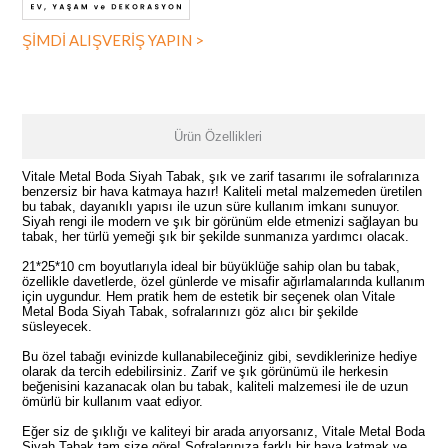
ŞİMDİ ALIŞVERİŞ YAPIN >
Ürün Özellikleri
Vitale Metal Boda Siyah Tabak, şık ve zarif tasarımı ile sofralarınıza
benzersiz bir hava katmaya hazır! Kaliteli metal malzemeden üretilen
bu tabak, dayanıklı yapısı ile uzun süre kullanım imkanı sunuyor.
Siyah rengi ile modern ve şık bir görünüm elde etmenizi sağlayan bu
tabak, her türlü yemeği şık bir şekilde sunmanıza yardımcı olacak.
21*25*10 cm boyutlarıyla ideal bir büyüklüğe sahip olan bu tabak,
özellikle davetlerde, özel günlerde ve misafir ağırlamalarında kullanım
için uygundur. Hem pratik hem de estetik bir seçenek olan Vitale
Metal Boda Siyah Tabak, sofralarınızı göz alıcı bir şekilde
süsleyecek.
Bu özel tabağı evinizde kullanabileceğiniz gibi, sevdiklerinize hediye
olarak da tercih edebilirsiniz. Zarif ve şık görünümü ile herkesin
beğenisini kazanacak olan bu tabak, kaliteli malzemesi ile de uzun
ömürlü bir kullanım vaat ediyor.
Eğer siz de şıklığı ve kaliteyi bir arada arıyorsanız, Vitale Metal Boda
Siyah Tabak tam size göre! Sofralarınıza farklı bir hava katmak ve