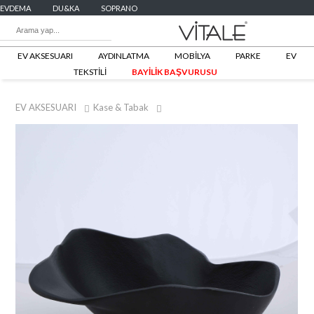
EVDEMA
DU&KA
SOPRANO
EV AKSESUARI
AYDINLATMA
MOBİLYA
PARKE
EV
TEKSTİLİ
BAYİLİK BAŞVURUSU
EV AKSESUARI
Kase & Tabak