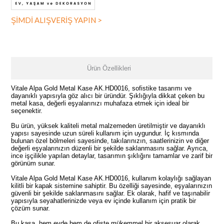
ŞİMDİ ALIŞVERİŞ YAPIN >
Ürün Özellikleri
Vitale Alpa Gold Metal Kase AK.HD0016, sofistike tasarımı ve
dayanıklı yapısıyla göz alıcı bir üründür. Şıklığıyla dikkat çeken bu
metal kasa, değerli eşyalarınızı muhafaza etmek için ideal bir
seçenektir.
Bu ürün, yüksek kaliteli metal malzemeden üretilmiştir ve dayanıklı
yapısı sayesinde uzun süreli kullanım için uygundur. İç kısmında
bulunan özel bölmeleri sayesinde, takılarınızın, saatlerinizin ve diğer
değerli eşyalarınızın düzenli bir şekilde saklanmasını sağlar. Ayrıca,
ince işçilikle yapılan detaylar, tasarımın şıklığını tamamlar ve zarif bir
görünüm sunar.
Vitale Alpa Gold Metal Kase AK.HD0016, kullanım kolaylığı sağlayan
kilitli bir kapak sistemine sahiptir. Bu özelliği sayesinde, eşyalarınızın
güvenli bir şekilde saklanmasını sağlar. Ek olarak, hafif ve taşınabilir
yapısıyla seyahatlerinizde veya ev içinde kullanım için pratik bir
çözüm sunar.
Bu kasa, hem evde hem de ofiste mükemmel bir aksesuar olarak