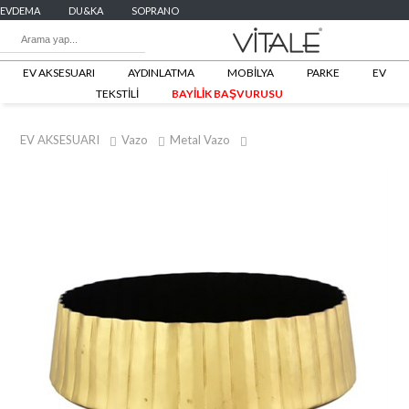
EVDEMA
DU&KA
SOPRANO
EV AKSESUARI
AYDINLATMA
MOBİLYA
PARKE
EV
TEKSTİLİ
BAYİLİK BAŞVURUSU
EV AKSESUARI
Vazo
Metal Vazo