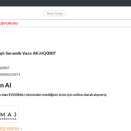
Bayi Girişi
BAŞVURUSU
aşlı Seramik Vazo AK.HQ0007
Q0007
0903225971
ın Al
olan EVDEİMAJ sitesinden istediğiniz ürün için online olarak alışveriş
İŞ YAPIN >