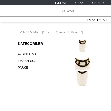
EVDEMA
DU&KA
SOPRANO
EV AKSESUARI
EV AKSESUARI
Vazo
Seramik Vazo
KATEGORİLER
AYDINLATMA
EV AKSESUARI
PARKE