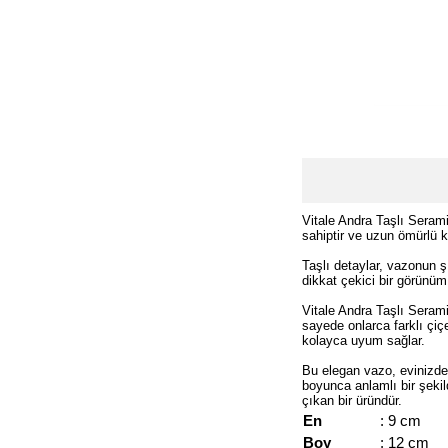
Vitale Andra Taşlı Seram
sahiptir ve uzun ömürlü k
Taşlı detaylar, vazonun ş
dikkat çekici bir görünüm 
Vitale Andra Taşlı Seramik
sayede onlarca farklı çiç
kolayca uyum sağlar.
Bu elegan vazo, evinizde 
boyunca anlamlı bir şekil
çıkan bir üründür.
En
: 9 cm
Boy
: 12 cm