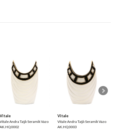
Vitale
Vitale
Vitale
itale Andra Taşlı Seramik Vazo
Vitale Andra Taşlı Seramik Vazo
Vitale Andr
AK.HQ0002
AK.HQ0003
AK.HQ000