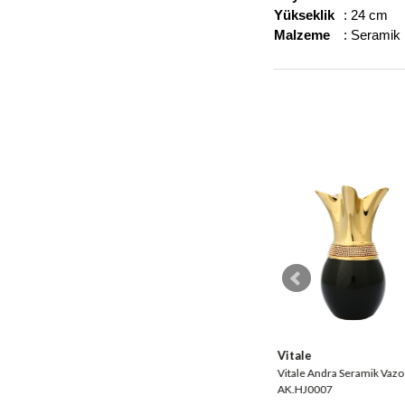
Yükseklik
: 24 cm
Malzeme
: Seramik
Vitale
Vitale
ak Vazo
Vitale Lima Seramik Vazo
Vitale Andra Seramik Vazo
AK.GW0055
AK.HJ0007