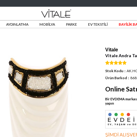
AYDINLATMA
MOBİLYA
PARKE
EV TEKSTİLİ
BAYİLİK 
Vitale
Vitale Andra T
Stok Kodu
AK.H
Ürün Barkod
868
Online Sat
Bir EVDEMA markası 
yapın
ŞİMDİ ALIŞVER