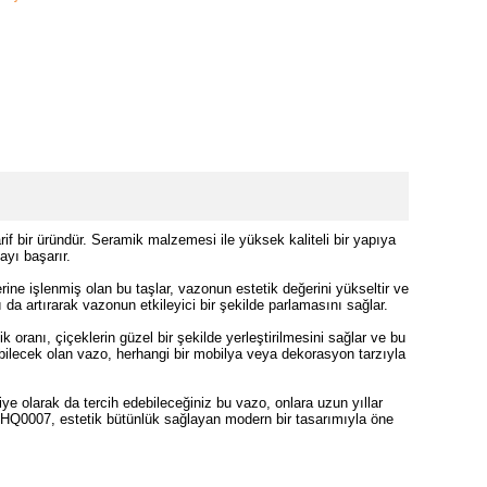
 bir üründür. Seramik malzemesi ile yüksek kaliteli bir yapıya
ayı başarır.
ine işlenmiş olan bu taşlar, vazonun estetik değerini yükseltir ve
ı da artırarak vazonun etkileyici bir şekilde parlamasını sağlar.
k oranı, çiçeklerin güzel bir şekilde yerleştirilmesini sağlar ve bu
abilecek olan vazo, herhangi bir mobilya veya dekorasyon tarzıyla
iye olarak da tercih edebileceğiniz bu vazo, onlara uzun yıllar
AK.HQ0007, estetik bütünlük sağlayan modern bir tasarımıyla öne