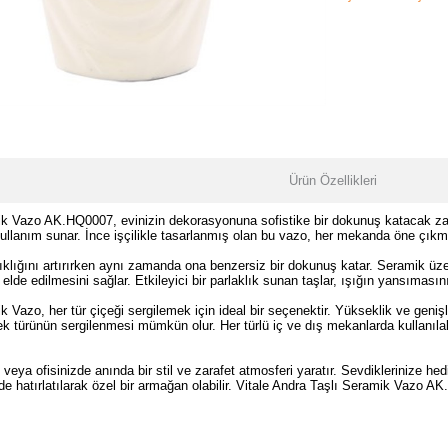
Ürün Özellikleri
ik Vazo AK.HQ0007, evinizin dekorasyonuna sofistike bir dokunuş katacak zarif
ullanım sunar. İnce işçilikle tasarlanmış olan bu vazo, her mekanda öne çıkm
ıklığını artırırken aynı zamanda ona benzersiz bir dokunuş katar. Seramik üzer
elde edilmesini sağlar. Etkileyici bir parlaklık sunan taşlar, ışığın yansımasın
 Vazo, her tür çiçeği sergilemek için ideal bir seçenektir. Yükseklik ve genişli
ek türünün sergilenmesi mümkün olur. Her türlü iç ve dış mekanlarda kullanıl
veya ofisinizde anında bir stil ve zarafet atmosferi yaratır. Sevdiklerinize hed
de hatırlatılarak özel bir armağan olabilir. Vitale Andra Taşlı Seramik Vazo 