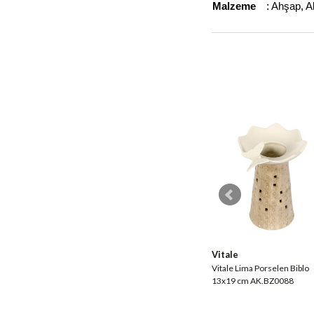
Malzeme
: Ahşap, 
Vitale
Vitale
 Desenli Yıldız
Vitale Lima Porselen Mumluk
Vitale Lima Porselen Biblo
4 cm
10x12 cm AK.BZ0087
13x19 cm AK.BZ0088