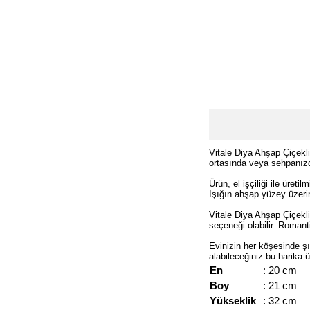
Vitale Diya Ahşap Çiçekl
ortasında veya sehpanızda
Ürün, el işçiliği ile üre
Işığın ahşap yüzey üzerin
Vitale Diya Ahşap Çiçekl
seçeneği olabilir. Romant
Evinizin her köşesinde şı
alabileceğiniz bu harika ü
En
: 20 cm
Boy
: 21 cm
Yükseklik
: 32 cm