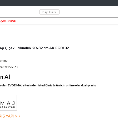
Bayi Girişi
BAŞVURUSU
şap Çiçekli Mumluk 20x32 cm AK.EG0102
G0102
0903156367
ın Al
olan EVDEİMAJ sitesinden istediğiniz ürün için online olarak alışveriş
İŞ YAPIN >