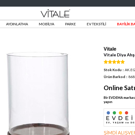
AYDINLATMA
MOBİLYA
PARKE
EV TEKSTİLİ
BAYİLİK 
Vitale
Vitale Diya Ah
Stok Kodu
AK.E
Ürün Barkod
868
Online Sat
Bir EVDEMA markası 
yapın
ŞİMDİ ALIŞVER