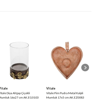
Vitale
Vitale
Vitale
itale Diya Ahşap Çiçekli
Vitale Pim Pudra Metal Kalpli
Vitale Pim 
Mumluk 16x27 cm AK.EG0103
Mumluk 17x5 cm AK.EZ0083
Dekoratif 
AK.EZ0093