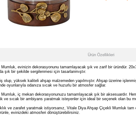
Ürün Özellikleri
i Mumluk, evinizin dekorasyonunu tamamlayacak şık ve zarif bir üründür. 20
 şık bir şekilde sergilenmesi için tasarlanmıştır.
tilmiş olup, yüksek kaliteli ahşap malzemeden yapılmıştır. Ahşap üzerine işlenm
de oyunlarıyla odanıza sıcak ve huzurlu bir atmosfer sağlar.
i Mumluk, iç mekan dekorasyonunuzu tamamlayacak şık bir aksesuardır. Hem ke
ik ve sıcak bir ambiyans yaratmak isteyenler için ideal bir seçenek olan bu m
klık ve zarafet yaratmak istiyorsanız, Vitale Diya Ahşap Çiçekli Mumluk tam d
rünle, evinizdeki atmosferi dönüştürebilirsiniz.