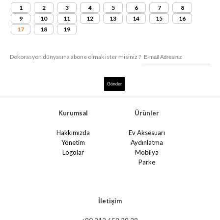
1
2
3
4
5
6
7
8
9
10
11
12
13
14
15
16
17
18
19
Dekorasyon dünyasına abone olmak ister misiniz ?
Kurumsal
Ürünler
Hakkımızda
Ev Aksesuarı
Yönetim
Aydınlatma
Logolar
Mobilya
Parke
İletişim