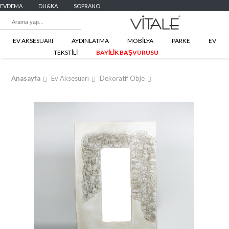
EVDEMA
DU&KA
SOPRANO
EV AKSESUARI
AYDINLATMA
MOBİLYA
PARKE
EV
TEKSTİLİ
BAYİLİK BAŞVURUSU
Anasayfa
Ev Aksesuarı
Dekoratif Obje