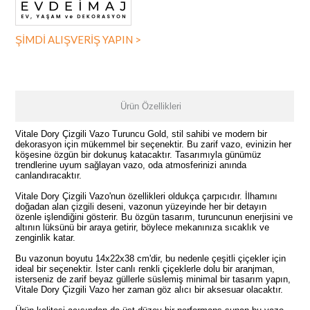
ŞİMDİ ALIŞVERİŞ YAPIN >
Ürün Özellikleri
Vitale Dory Çizgili Vazo Turuncu Gold, stil sahibi ve modern bir
dekorasyon için mükemmel bir seçenektir. Bu zarif vazo, evinizin her
köşesine özgün bir dokunuş katacaktır. Tasarımıyla günümüz
trendlerine uyum sağlayan vazo, oda atmosferinizi anında
canlandıracaktır.
Vitale Dory Çizgili Vazo'nun özellikleri oldukça çarpıcıdır. İlhamını
doğadan alan çizgili deseni, vazonun yüzeyinde her bir detayın
özenle işlendiğini gösterir. Bu özgün tasarım, turuncunun enerjisini ve
altının lüksünü bir araya getirir, böylece mekanınıza sıcaklık ve
zenginlik katar.
Bu vazonun boyutu 14x22x38 cm'dir, bu nedenle çeşitli çiçekler için
ideal bir seçenektir. İster canlı renkli çiçeklerle dolu bir aranjman,
isterseniz de zarif beyaz güllerle süslemiş minimal bir tasarım yapın,
Vitale Dory Çizgili Vazo her zaman göz alıcı bir aksesuar olacaktır.