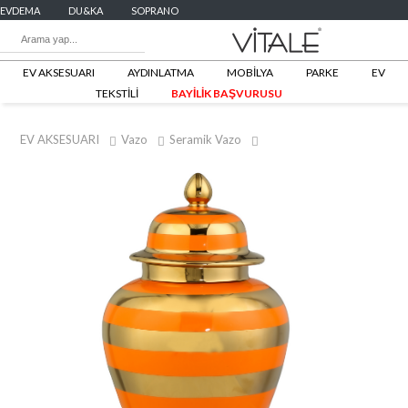
EVDEMA
DU&KA
SOPRANO
EV AKSESUARI
AYDINLATMA
MOBİLYA
PARKE
EV
TEKSTİLİ
BAYİLİK BAŞVURUSU
EV AKSESUARI
Vazo
Seramik Vazo