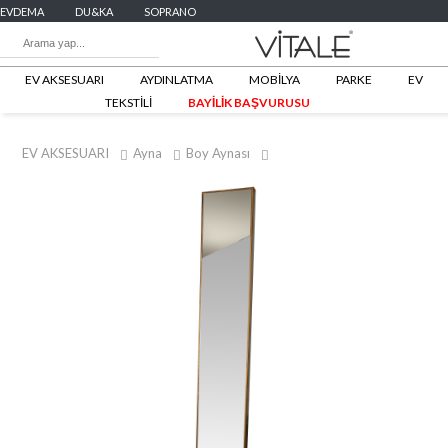
EVDEMA
DU&KA
SOPRANO
EV AKSESUARI
AYDINLATMA
MOBİLYA
PARKE
EV
TEKSTİLİ
BAYİLİK BAŞVURUSU
EV AKSESUARI
Ayna
Boy Aynası