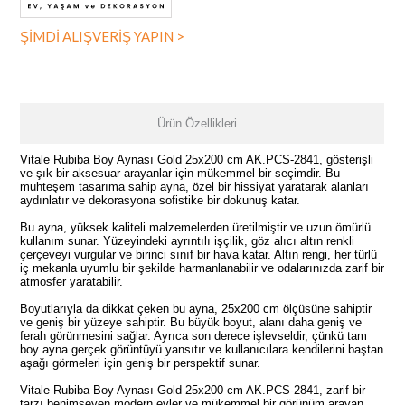
ŞİMDİ ALIŞVERİŞ YAPIN >
Ürün Özellikleri
Vitale Rubiba Boy Aynası Gold 25x200 cm AK.PCS-2841, gösterişli
ve şık bir aksesuar arayanlar için mükemmel bir seçimdir. Bu
muhteşem tasarıma sahip ayna, özel bir hissiyat yaratarak alanları
aydınlatır ve dekorasyona sofistike bir dokunuş katar.
Bu ayna, yüksek kaliteli malzemelerden üretilmiştir ve uzun ömürlü
kullanım sunar. Yüzeyindeki ayrıntılı işçilik, göz alıcı altın renkli
çerçeveyi vurgular ve birinci sınıf bir hava katar. Altın rengi, her türlü
iç mekanla uyumlu bir şekilde harmanlanabilir ve odalarınızda zarif bir
atmosfer yaratabilir.
Boyutlarıyla da dikkat çeken bu ayna, 25x200 cm ölçüsüne sahiptir
ve geniş bir yüzeye sahiptir. Bu büyük boyut, alanı daha geniş ve
ferah görünmesini sağlar. Ayrıca son derece işlevseldir, çünkü tam
boy ayna gerçek görüntüyü yansıtır ve kullanıcılara kendilerini baştan
aşağı görmeleri için geniş bir perspektif sunar.
Vitale Rubiba Boy Aynası Gold 25x200 cm AK.PCS-2841, zarif bir
tarzı benimseyen modern evler ve mükemmel bir görünüm arayan