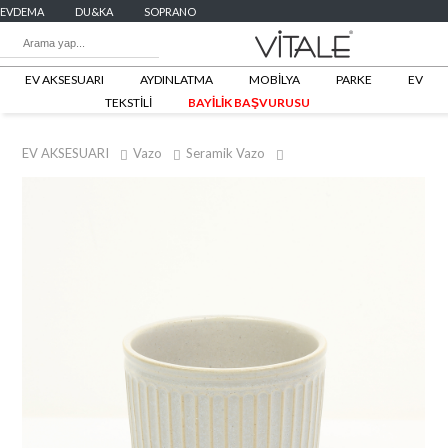
EVDEMA
DU&KA
SOPRANO
EV AKSESUARI
AYDINLATMA
MOBİLYA
PARKE
EV
TEKSTİLİ
BAYİLİK BAŞVURUSU
EV AKSESUARI
Vazo
Seramik Vazo