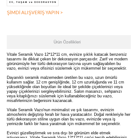
ŞİMDİ ALIŞVERİŞ YAPIN >
Ürün Özellikleri
Vitale Seramik Vazo 12*12*11 cm, evinize şıklık katacak benzersiz
tasarımı ile dikkat çeken bir dekorasyon parçasıdır. Zarif ve modern
görünümüyle her türlü dekorasyon tarzına uyum sağlayabilen bu
vazo, evinizi veya ofisinizi süslemek için mükemmel bir seçenektir.
Dayanıklı seramik malzemeden üretilen bu vazo, uzun ömürlü
kullanım sağlar. 12 cm genişliğinde, 12 cm uzunluğunda ve 11 cm
yüksekliğinde olan boyutları ile ideal bir şekilde çiçeklerinizi veya
yapay çiçeklerinizi sergileyebilirsiniz. Salon masanızı, sehpanızı
veya kitaplığınızı süslemek için kullanabileceğiniz bu vazo,
misafirlerinizin beğenisini kazanacak.
Vitale Seramik Vazo'nun minimalist ve şık tasarımı, evinizin
atmosferini değiştirip ferah bir hava yaratacaktır. Doğal renkleriyle her
türlü dekorasyon stiline uygun olan bu vazo, evinizde veya iş
yerinizde farklı bir hava yaratmak için mükemmel bir seçenektir.
Evinizi güzelleştirmek ve sıra dışı bir görünüm elde etmek
istiyorsanız, Vitale Seramik Vazo 12*12*11 cm'yi tercih edebilirsiniz.