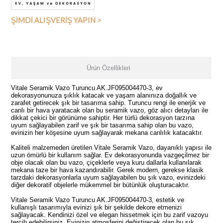
ŞİMDİ ALIŞVERİŞ YAPIN >
Ürün Özellikleri
Vitale Seramik Vazo Turuncu AK.JF095004470-3, ev
dekorasyonunuza şıklık katacak ve yaşam alanınıza doğallık ve
zarafet getirecek şık bir tasarıma sahip. Turuncu rengi ile enerjik ve
canlı bir hava yaratacak olan bu seramik vazo, göz alıcı detayları ile
dikkat çekici bir görünüme sahiptir. Her türlü dekorasyon tarzına
uyum sağlayabilen zarif ve şık bir tasarıma sahip olan bu vazo,
evinizin her köşesine uyum sağlayarak mekana canlılık katacaktır.
Kaliteli malzemeden üretilen Vitale Seramik Vazo, dayanıklı yapısı ile
uzun ömürlü bir kullanım sağlar. Ev dekorasyonunda vazgeçilmez bir
obje olacak olan bu vazo, çiçeklerle veya kuru dallarla kullanılarak
mekana taze bir hava kazandırabilir. Gerek modern, gerekse klasik
tarzdaki dekorasyonlarla uyum sağlayabilen bu şık vazo, evinizdeki
diğer dekoratif objelerle mükemmel bir bütünlük oluşturacaktır.
Vitale Seramik Vazo Turuncu AK.JF095004470-3, estetik ve
kullanışlı tasarımıyla evinizi şık bir şekilde dekore etmenizi
sağlayacak. Kendinizi özel ve elegan hissetmek için bu zarif vazoyu
tercih edebilirsiniz. Evinizin atmosferini değiştirecek olan bu şık