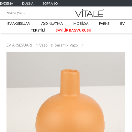
EVDEMA
DU&KA
SOPRANO
EV AKSESUARI
AYDINLATMA
MOBİLYA
PARKE
EV
TEKSTİLİ
BAYİLİK BAŞVURUSU
EV AKSESUARI
Vazo
Seramik Vazo