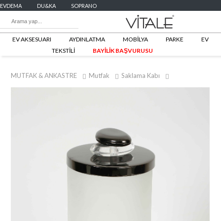
EVDEMA
DU&KA
SOPRANO
EV AKSESUARI
AYDINLATMA
MOBİLYA
PARKE
EV
TEKSTİLİ
BAYİLİK BAŞVURUSU
MUTFAK & ANKASTRE
Mutfak
Saklama Kabı