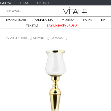
EVDEMA
DU&KA
SOPRANO
EV AKSESUARI
AYDINLATMA
MOBİLYA
PARKE
EV
TEKSTİLİ
BAYİLİK BAŞVURUSU
EV AKSESUARI
Mumluk
Şamdan