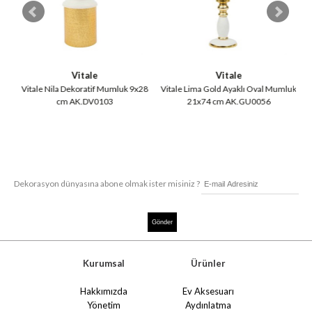
Vitale
Vitale
54
Vitale Nila Dekoratif Mumluk 9x28
Vitale Lima Gold Ayaklı Oval Mumluk
V
cm AK.DV0103
21x74 cm AK.GU0056
Dekorasyon dünyasına abone olmak ister misiniz ?
Kurumsal
Ürünler
Hakkımızda
Ev Aksesuarı
Yönetim
Aydınlatma