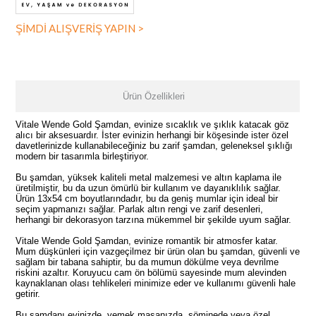
ŞİMDİ ALIŞVERİŞ YAPIN >
Ürün Özellikleri
Vitale Wende Gold Şamdan, evinize sıcaklık ve şıklık katacak göz
alıcı bir aksesuardır. İster evinizin herhangi bir köşesinde ister özel
davetlerinizde kullanabileceğiniz bu zarif şamdan, geleneksel şıklığı
modern bir tasarımla birleştiriyor.
Bu şamdan, yüksek kaliteli metal malzemesi ve altın kaplama ile
üretilmiştir, bu da uzun ömürlü bir kullanım ve dayanıklılık sağlar.
Ürün 13x54 cm boyutlarındadır, bu da geniş mumlar için ideal bir
seçim yapmanızı sağlar. Parlak altın rengi ve zarif desenleri,
herhangi bir dekorasyon tarzına mükemmel bir şekilde uyum sağlar.
Vitale Wende Gold Şamdan, evinize romantik bir atmosfer katar.
Mum düşkünleri için vazgeçilmez bir ürün olan bu şamdan, güvenli ve
sağlam bir tabana sahiptir, bu da mumun dökülme veya devrilme
riskini azaltır. Koruyucu cam ön bölümü sayesinde mum alevinden
kaynaklanan olası tehlikeleri minimize eder ve kullanımı güvenli hale
getirir.
Bu şamdanı evinizde, yemek masanızda, şöminede veya özel