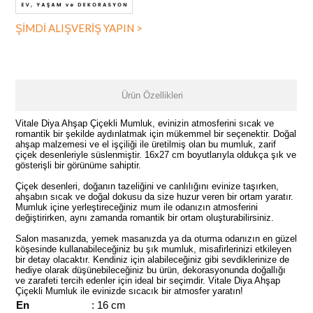
ŞİMDİ ALIŞVERİŞ YAPIN >
Ürün Özellikleri
Vitale Diya Ahşap Çiçekli Mumluk, evinizin atmosferini sıcak ve
romantik bir şekilde aydınlatmak için mükemmel bir seçenektir. Doğal
ahşap malzemesi ve el işçiliği ile üretilmiş olan bu mumluk, zarif
çiçek desenleriyle süslenmiştir. 16x27 cm boyutlarıyla oldukça şık ve
gösterişli bir görünüme sahiptir.
Çiçek desenleri, doğanın tazeliğini ve canlılığını evinize taşırken,
ahşabın sıcak ve doğal dokusu da size huzur veren bir ortam yaratır.
Mumluk içine yerleştireceğiniz mum ile odanızın atmosferini
değiştirirken, aynı zamanda romantik bir ortam oluşturabilirsiniz.
Salon masanızda, yemek masanızda ya da oturma odanızın en güzel
köşesinde kullanabileceğiniz bu şık mumluk, misafirlerinizi etkileyen
bir detay olacaktır. Kendiniz için alabileceğiniz gibi sevdiklerinize de
hediye olarak düşünebileceğiniz bu ürün, dekorasyonunda doğallığı
ve zarafeti tercih edenler için ideal bir seçimdir. Vitale Diya Ahşap
Çiçekli Mumluk ile evinizde sıcacık bir atmosfer yaratın!
En
: 16 cm