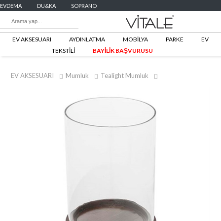
EVDEMA
DU&KA
SOPRANO
EV AKSESUARI
AYDINLATMA
MOBİLYA
PARKE
EV
TEKSTİLİ
BAYİLİK BAŞVURUSU
EV AKSESUARI
Mumluk
Tealight Mumluk