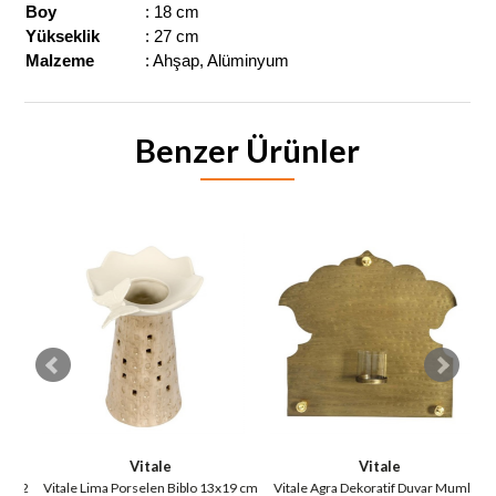
Boy
: 18 cm
Yükseklik
: 27 cm
Malzeme
: Ahşap, Alüminyum
Benzer Ürünler
Vitale
Vitale
12
Vitale Lima Porselen Biblo 13x19 cm
Vitale Agra Dekoratif Duvar Mumluk