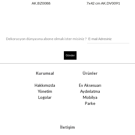
AK.BZ0088
7x42 cm AK.DV0091
Dekorasyon dünyasına abone olmak ister misiniz ?
Kurumsal
Ürünler
Hakkımızda
Ev Aksesuarı
Yönetim
Aydınlatma
Logolar
Mobilya
Parke
İletişim